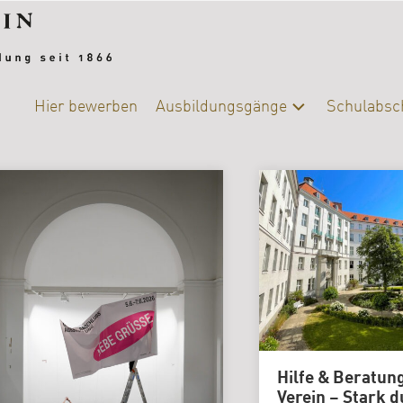
Hier bewerben
Ausbildungsgänge
Schulabsc
Alle
Schulab
Ausbildungsgänge
Berufsb
Chemie-
Biologie
DIY-
College
|
Ernährung
und
Versorgung
Hilfe & Beratun
Fotografie
Verein – Stark d