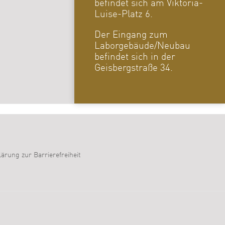
befindet sich am Viktoria-
Luise-Platz 6.
Der Eingang zum
Laborgebäude/Neubau
befindet sich in der
Geisbergstraße 34.
lärung zur Barrierefreiheit