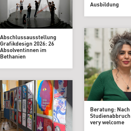
Grafikdesign
Ausbildung
Medieninformatik
Metallographie
Modedesign
Abschlussausstellung
MT
Grafikdesign 2026: 26
Labor
Absolventinnen im
Bethanien
MT
Radiologie
PTA
PTA
|
Vorbereitungskurs
DIY-
Beratung: Nach
Akademie
Studienabbruch 
|
very welcome
Weiterbildung