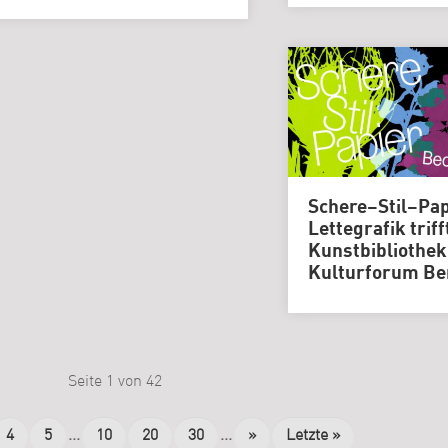
Schere–Stil–Pap
Lettegrafik triff
Kunstbibliothek
Kulturforum Be
Seite 1 von 42
4
5
...
10
20
30
...
»
Letzte »