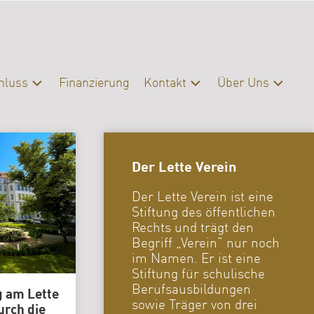
hluss
Finanzierung
Kontakt
Über Uns
schluss
Kontakt
Profil
eratung
Presse
Organisation
Der Lette Verein
Servicebereiche
Campus
|
Der Lette Verein ist eine
Bibliothek
Stiftung des öffentlichen
FAQ
Rechts und trägt den
Begriff „Verein“ nur noch
Erasmus
im Namen. Er ist eine
Stiftung für schulische
Förderverein
Berufsausbildungen
g am Lette
Archiv
sowie Träger von drei
urch die