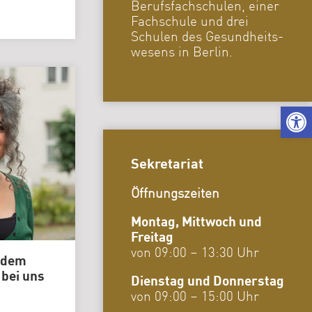
Berufsfachschulen, einer
Karriere
Fachschule und drei
|
Stellenangebo
Schulen des Gesundheits-
wesens in Berlin.
Kuratorium
Gremien
We
Sekretariat
Öffnungszeiten
Montag, Mittwoch und
Freitag
von 09:00 – 13:30 Uhr
 dem
bei uns
Dienstag und Donnerstag
von 09:00 – 15:00 Uhr