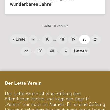
wunderbaren Jahre“
Seite 20 von 42
« Erste
«
...
10
...
18
19
20
21
22
...
30
40
...
»
Letzte »
Der Lette Verein
Der Lette Verein ist eine Stiftung des
öffentlichen Rechts und trägt den Begriff
„Verein“ nur noch im Namen. Er ist eine Stiftung
für schulische Berufsausbildungen sowie Träger