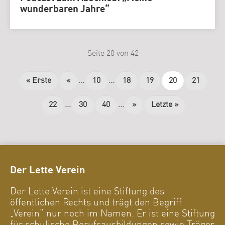
wunderbaren Jahre“
Seite 20 von 42
« Erste
«
...
10
...
18
19
20
21
22
...
30
40
...
»
Letzte »
Der Lette Verein
Der Lette Verein ist eine Stiftung des
öffentlichen Rechts und trägt den Begriff
„Verein“ nur noch im Namen. Er ist eine Stiftung
für schulische Berufsausbildungen sowie Träger