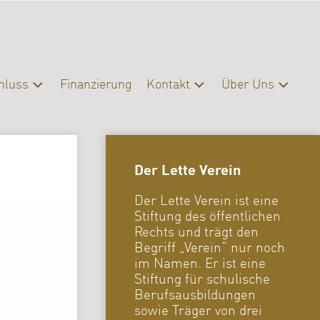
hluss
Finanzierung
Kontakt
Über Uns
schluss
Kontakt
Profil
eratung
Presse
Organisation
Der Lette Verein
Servicebereiche
Campus
|
Der Lette Verein ist eine
Bibliothek
Stiftung des öffentlichen
FAQ
Rechts und trägt den
Begriff „Verein“ nur noch
Erasmus
im Namen. Er ist eine
Stiftung für schulische
Förderverein
Berufsausbildungen
Archiv
sowie Träger von drei