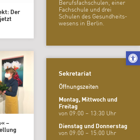
Berufsfachschulen, einer
Karriere
Fachschule und drei
|
ekt: Der
Stellenangebo
Schulen des Gesundheits-
jetzt
wesens in Berlin.
Kuratorium
Gremien
We
Sekretariat
Öffnungszeiten
Montag, Mittwoch und
Freitag
von 09:00 – 13:30 Uhr
n« –
Dienstag und Donnerstag
ellung
von 09:00 – 15:00 Uhr