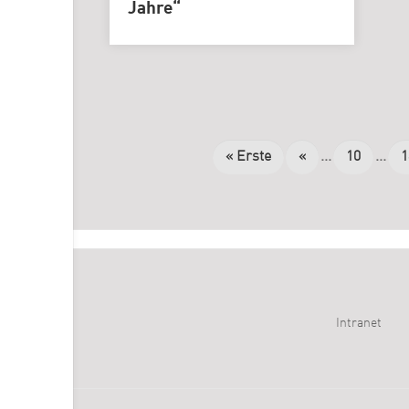
Jahre“
« Erste
«
...
10
...
1
Intranet