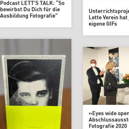
Grafikdesign
Podcast LETT’S TALK: “So
bewirbst Du Dich für die
Unterrichtsproj
Medieninformatik
Ausbildung Fotografie”
Lette Verein hat 
Metallographie
eigene GIFs
Modedesign
MT
Labor
MT
Radiologie
PTA
PTA
|
Vorbereitungskurs
DIY-
Akademie
»Eyes wide ope
|
Abschlussausst
Weiterbildung
Fotografie 2020