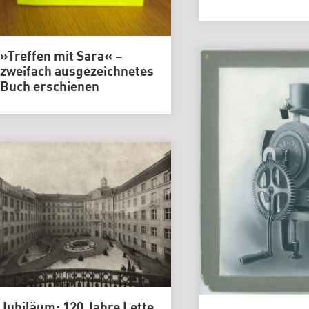
Genlabor
»Treffen mit Sara« –
zweifach ausgezeichnetes
Buch erschienen
Jubiläum: 120 Jahre Lette