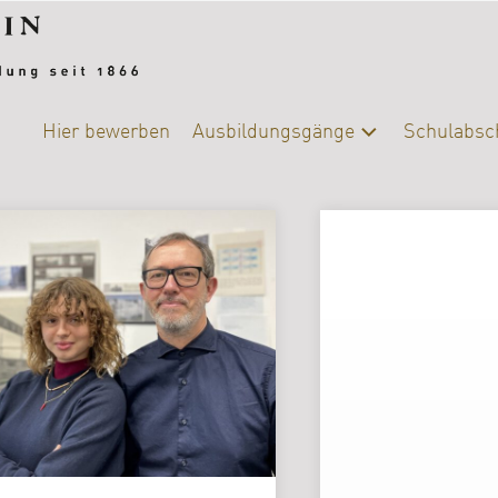
Hier bewerben
Ausbildungsgänge
Schulabsc
Alle
Schulab
Ausbildungsgänge
Berufsb
Chemie-
Biologie
DIY-
College
|
Ernährung
und
Versorgung
Fotografie