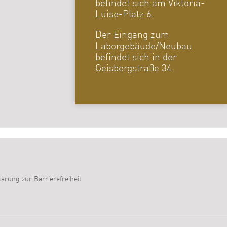
befindet sich am Viktoria-
Luise-Platz 6.
Der Eingang zum
Laborgebäude/Neubau
befindet sich in der
Geisbergstraße 34.
lärung zur Barrierefreiheit