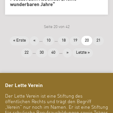
wunderbaren Jahre“
Seite 20 von 42
« Erste
«
...
10
...
18
19
20
21
22
...
30
40
...
»
Letzte »
Der Lette Verein
Der Lette Verein ist eine Stiftung des
öffentlichen Rechts und trägt den Begriff
„Verein“ nur noch im Namen. Er ist eine Stiftung
für schulische Berufsausbildungen sowie Träger