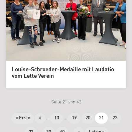
Louise-Schroeder-Medaille mit Laudatio
vom Lette Verein
Seite 21 von 42
« Erste
«
...
10
...
19
20
21
22