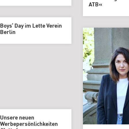
Grafikdesign
ATB«
Medieninformatik
Metallographie
Boys‘ Day im Lette Verein
Modedesign
Berlin
MT
Labor
MT
Radiologie
PTA
PTA
|
Vorbereitungskurs
DIY-
Akademie
|
Unsere neuen
Weiterbildung
Werbepersönlichkeiten