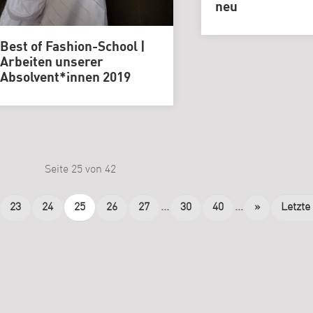
neu
Best of Fashion-School |
Arbeiten unserer
Absolvent*innen 2019
Seite 25 von 42
23
24
25
26
27
...
30
40
...
»
Letzte