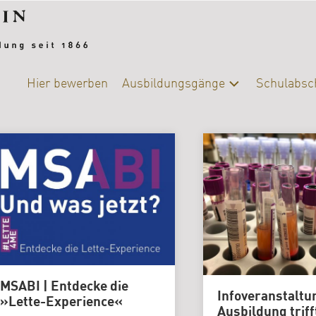
Hier bewerben
Ausbildungsgänge
Schulabsc
Alle
Schulab
Ausbildungsgänge
Berufsb
Chemie-
Biologie
DIY-
College
|
Ernährung
und
Versorgung
MSABI | Entdecke die
Infoveranstaltu
Fotografie
»Lette-Experience«
Ausbildung triff