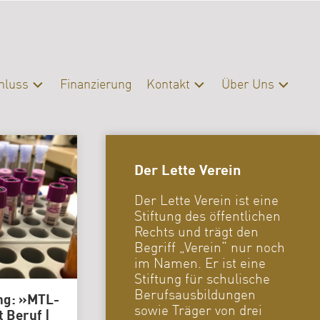
hluss
Finanzierung
Kontakt
Über Uns
schluss
Kontakt
Profil
eratung
Presse
Organisation
Der Lette Verein
Servicebereiche
Campus
|
Der Lette Verein ist eine
Bibliothek
Stiftung des öffentlichen
FAQ
Rechts und trägt den
Begriff „Verein“ nur noch
Erasmus
im Namen. Er ist eine
Stiftung für schulische
Förderverein
Berufsausbildungen
ng: »MTL-
Archiv
sowie Träger von drei
t Beruf |