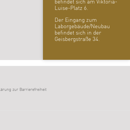
befindet sich am Viktoria-
Luise-Platz 6.
Der Eingang zum
Laborgebäude/Neubau
befindet sich in der
Geisbergstraße 34.
lärung zur Barrierefreiheit