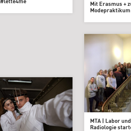
#lette4me
Genlabor
Mit Erasmus + 
Modepraktikum 
MTA | Labor und
Radiologie start