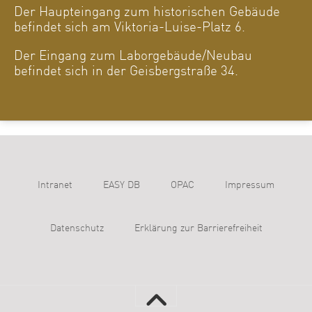
Der Haupteingang zum historischen Gebäude
befindet sich am Viktoria-Luise-Platz 6.
Der Eingang zum Laborgebäude/Neubau
befindet sich in der Geisbergstraße 34.
Intranet
EASY DB
OPAC
Impressum
Datenschutz
Erklärung zur Barrierefreiheit