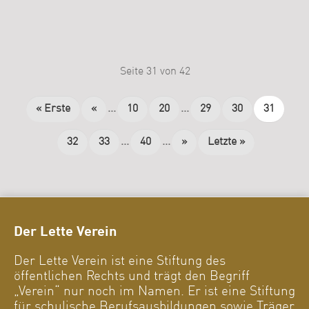
Seite 31 von 42
« Erste
«
...
10
20
...
29
30
31
32
33
...
40
...
»
Letzte »
Der Lette Verein
Der Lette Verein ist eine Stiftung des
öffentlichen Rechts und trägt den Begriff
„Verein“ nur noch im Namen. Er ist eine Stiftung
für schulische Berufsausbildungen sowie Träger