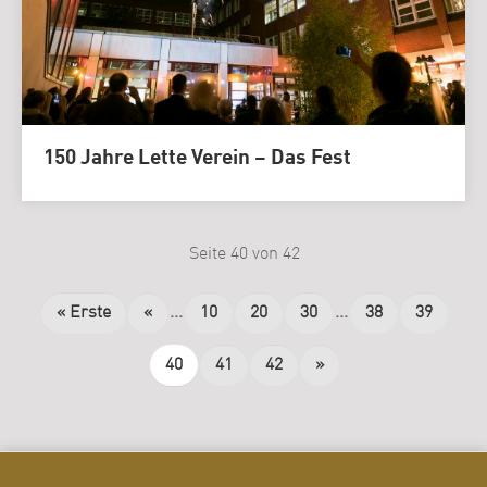
150 Jahre Lette Verein – Das Fest
Seite 40 von 42
« Erste
«
...
10
20
30
...
38
39
40
41
42
»