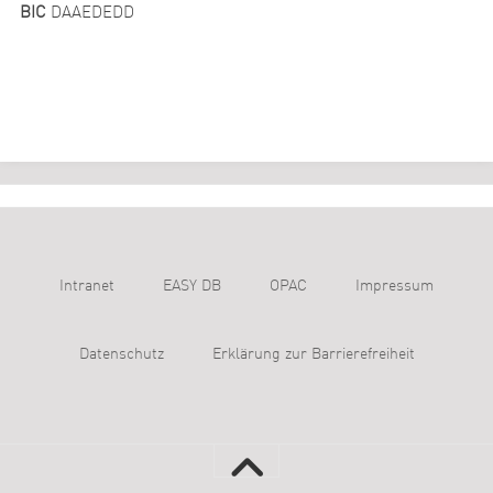
BIC
DAAEDEDD
Intranet
EASY DB
OPAC
Impressum
Datenschutz
Erklärung zur Barrierefreiheit