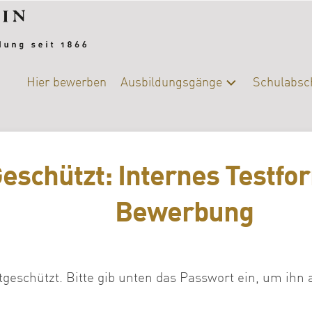
Hier bewerben
Ausbildungsgänge
Schulabsc
Alle
Schulab
Ausbildungsgänge
Berufsb
Chemie-
eschützt: Internes Testfo
Biologie
DIY-
Bewerbung
College
|
Ernährung
und
Versorgung
rtgeschützt. Bitte gib unten das Passwort ein, um ihn
Fotografie