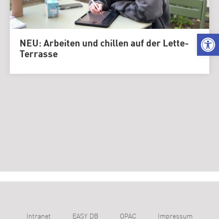
We
NEU: Arbeiten und chillen auf der Lette-
Terrasse
Intranet
EASY DB
OPAC
Impressum