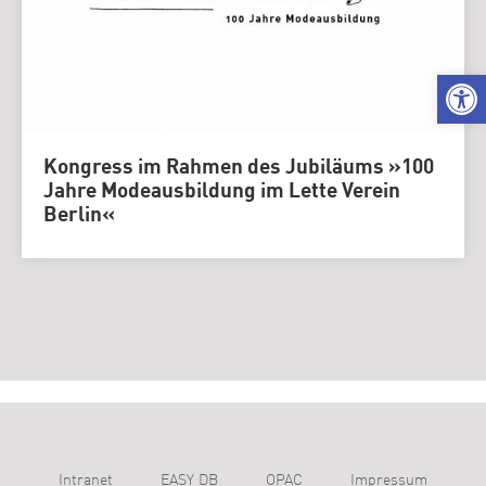
We
Kongress im Rahmen des Jubiläums »100
Jahre Modeausbildung im Lette Verein
Berlin«
Intranet
EASY DB
OPAC
Impressum