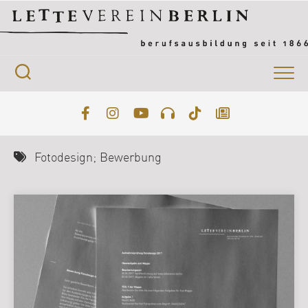
Skip
to
content
Fotodesign; Bewerbung