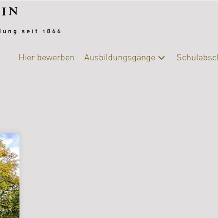
Hier bewerben
Ausbildungsgänge
Schulabsc
Alle
Schulab
Ausbildungsgänge
Berufsb
Chemie-
Biologie
DIY-
College
|
Ernährung
und
Versorgung
Fotografie