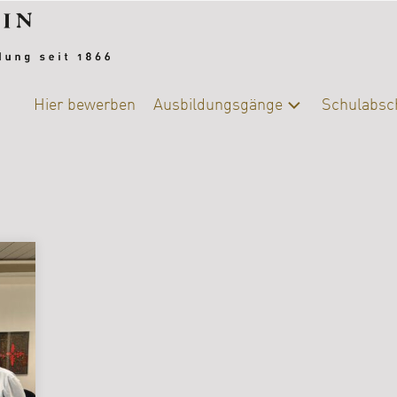
Hier bewerben
Ausbildungsgänge
Schulabsc
Alle
Schulab
Ausbildungsgänge
Berufsb
Chemie-
Biologie
DIY-
College
|
Ernährung
und
Versorgung
Fotografie