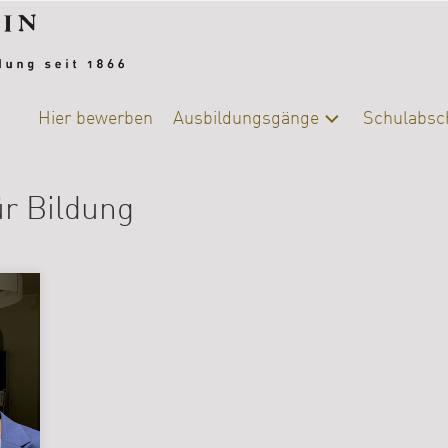
Hier bewerben
Ausbildungsgänge
Schulabsc
Alle
Schulab
Ausbildungsgänge
r Bildung
Berufsb
Chemie-
Biologie
DIY-
College
|
Ernährung
und
Versorgung
Fotografie