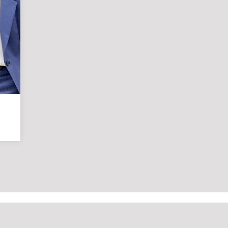
Grafikdesign
Medieninformatik
Metallographie
Modedesign
MT
Labor
MT
Radiologie
PTA
PTA
|
Vorbereitungskurs
DIY-
Akademie
|
Weiterbildung