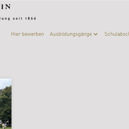
Hier bewerben
Ausbildungsgänge
Schulabsc
Alle
Schulab
Ausbildungsgänge
Berufsb
Chemie-
Biologie
DIY-
College
|
Ernährung
und
Versorgung
Fotografie