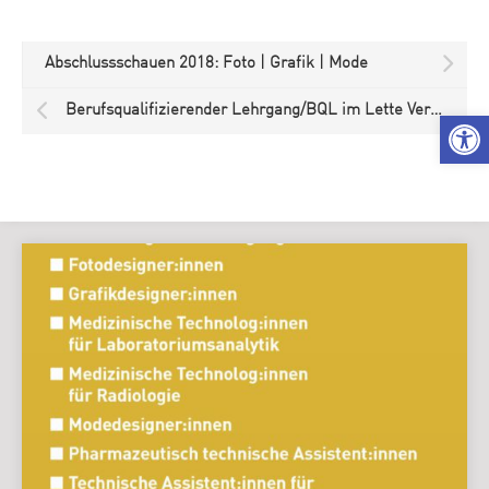
Abschlussschauen 2018: Foto | Grafik | Mode
Berufsqualifizierender Lehrgang/BQL im Lette Verein Berlin
We