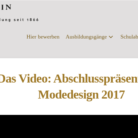
Hier bewerben
Ausbildungsgänge
Schulab
Alle
Schu
Ausbildungsgänge
Beru
Chemie-
Das Video: Abschlusspräsen
Biologie
DIY-
Modedesign 2017
College
|
Ernährung
und
Versorgung
Fotografie