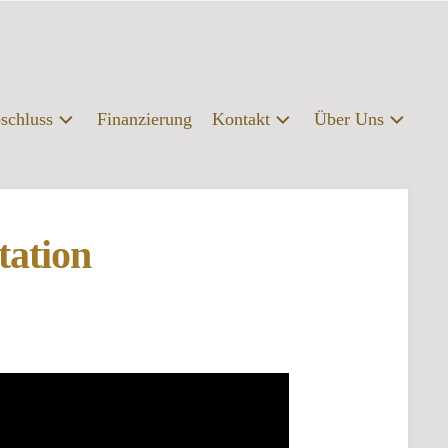
schluss
Finanzierung
Kontakt
Über Uns
labschluss
Kontakt
Profil
fsberatung
Presse
Organisation
tation
Servicebereiche
Campus
|
Bibliothek
FAQ
Erasmus
Förderverein
Archiv