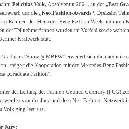
nahm
Felicitias Volk
, Absolventin 2021, an der
„Best Gr
Wettbewerb um die
„Neo.Fashion-Awards“
. Dreizehn Tei
 im Rahmen der Mercedes-Benz Fashion Week mit ihren Kol
nen der Teilnehmer*innen wurden im Vorfeld sowie währen
erliner Kraftwerk statt.
 Graduates’ Show @MBFW“ erweitert sich die nationale un
ion. steigert die Kooperation mit der Mercedes-Benz Fashi
a „Graduate Fashion“.
 unter der Leitung des Fashion Council Germany (FCG) zu
n werden von der Jury und dem Neo.Fashion. Netzwerk in
as Volk ging leer aus.
er Jury: