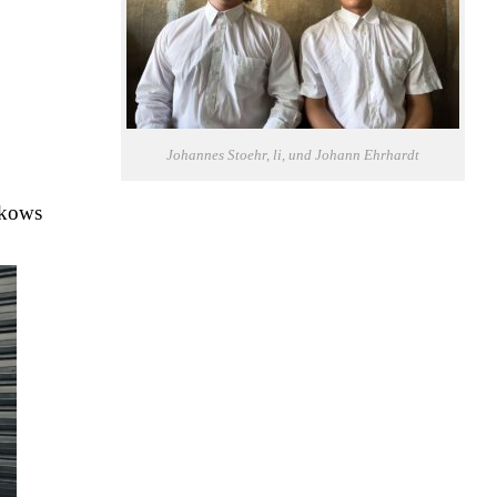
Johannes Stoehr, li, und Johann Ehrhardt
kows