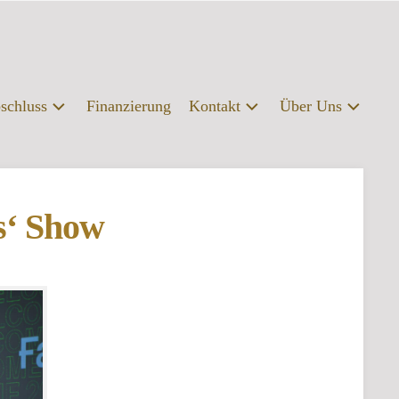
schluss
Finanzierung
Kontakt
Über Uns
labschluss
Kontakt
Profil
fsberatung
Presse
Organisation
s‘ Show
Servicebereiche
Campus
|
Bibliothek
FAQ
Erasmus
Förderverein
Archiv