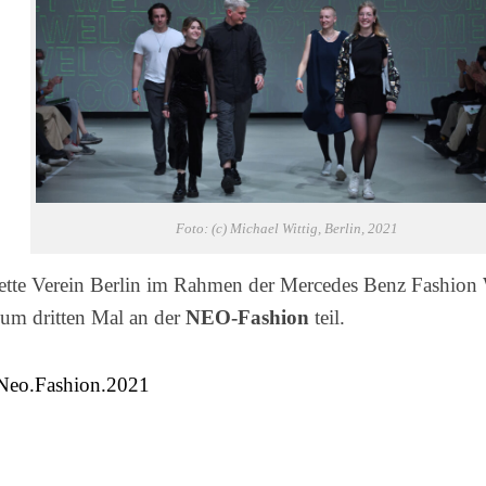
Grafikdesign
Medieninformatik
Metallographie
Modedesign
MT
Labor
MT
Foto: (c) Michael Wittig, Berlin, 2021
Radiologie
PTA
ette Verein Berlin im Rahmen der Mercedes Benz Fashion 
PTA
zum dritten Mal an der
NEO-Fashion
teil.
|
Vorbereitungskurs
g Neo.Fashion.2021
DIY-
Akademie
|
Weiterbildung