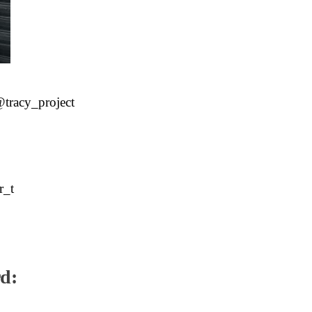
tracy_project
r_t
d: