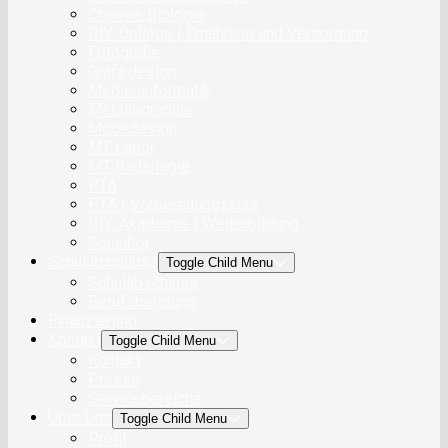
Chemie-Biologie
DIY-College | Ernährung und Versorgung
Fotografie
Grafikdesign
Medieninformatik
Metallographie
Modedesign
MT Labor
MT Radiologie
PTA
PTA | Vorbereitungskurs
DIY-Akademie | Weiterbildung
Genlabor
Schulabschluss
Toggle Child Menu
Schulabschluss
Berufsberatung
Finanzierung
Kontakt
Toggle Child Menu
Kontakt
Presse
Servicebereiche
Über Uns
Toggle Child Menu
Profil