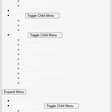
Schulabschluss
Berufsberatung
Finanzierung
Kontakt
Toggle Child Menu
Kontakt
Presse
Servicebereiche
Über Uns
Toggle Child Menu
Profil
Organisation
Campus | Bibliothek
FAQ
Erasmus
Förderverein
Archiv
Karriere | Stellenangebote
Kuratorium
Gremien
Expand Menu
Hier bewerben
Ausbildungsgänge
Toggle Child Menu
Alle Ausbildungsgänge