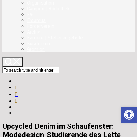
Organisation
Campus | Bibliothek
FAQ
Erasmus
Förderverein
Archiv
Karriere | Stellenangebote
Kuratorium
Gremien
Werkzeugle
Upcycled Denim im Schaufenster:
Modedesign-Studierende des Lette