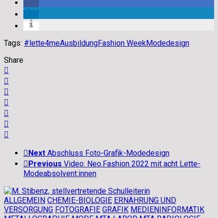
Tags:
#lette4me
Ausbildung
Fashion Week
Modedesign
Share
Next
Abschluss Foto-Grafik-Modedesign
Previous
Video: Neo.Fashion 2022 mit acht Lette-
Modeabsolvent:innen
ALLGEMEIN
CHEMIE-BIOLOGIE
ERNÄHRUNG UND
VERSORGUNG
FOTOGRAFIE
GRAFIK
MEDIENINFORMATIK