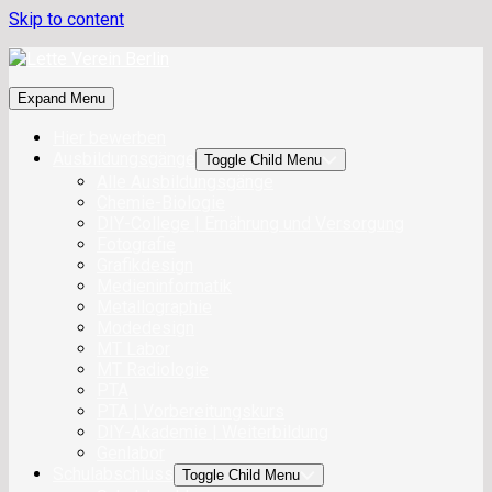
Skip to content
Expand Menu
Hier bewerben
Ausbildungsgänge
Toggle Child Menu
Alle Ausbildungsgänge
Chemie-Biologie
DIY-College | Ernährung und Versorgung
Fotografie
Grafikdesign
Medieninformatik
Metallographie
Modedesign
MT Labor
MT Radiologie
PTA
PTA | Vorbereitungskurs
DIY-Akademie | Weiterbildung
Genlabor
Schulabschluss
Toggle Child Menu