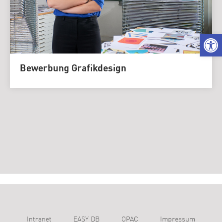
We
Bewerbung Grafikdesign
Intranet
EASY DB
OPAC
Impressum