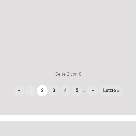
Seite 2 von 8
«
1
2
3
4
5
...
»
Letzte »