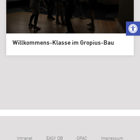
We
Willkommens-Klasse im Gropius-Bau
Intranet
EASY DB
OPAC
Impressum