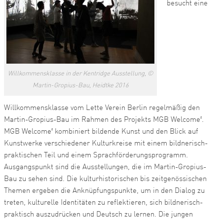
besucht eine
Willkommensklasse in der Kentridge Ausstellung, ©
Martin-Gropius-Bau, Heidtke 2016
Willkommensklasse vom Lette Verein Berlin regelmäßig den
Martin-Gropius-Bau im Rahmen des Projekts MGB Welcome².
MGB Welcome² kombiniert bildende Kunst und den Blick auf
Kunstwerke verschiedener Kulturkreise mit einem bildnerisch-
praktischen Teil und einem Sprachförderungsprogramm.
Ausgangspunkt sind die Ausstellungen, die im Martin-Gropius-
Bau zu sehen sind. Die kulturhistorischen bis zeitgenössischen
Themen ergeben die Anknüpfungspunkte, um in den Dialog zu
treten, kulturelle Identitäten zu reflektieren, sich bildnerisch-
praktisch auszudrücken und Deutsch zu lernen. Die jungen