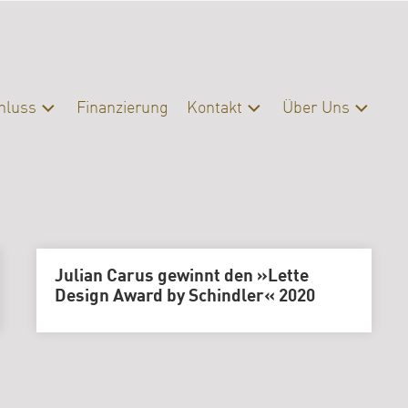
hluss
Finanzierung
Kontakt
Über Uns
schluss
Kontakt
Profil
eratung
Presse
Organisation
Servicebereiche
Campus
|
Bibliothek
Julian Carus gewinnt den »Lette
FAQ
Design Award by Schindler« 2020
Erasmus
Förderverein
Archiv