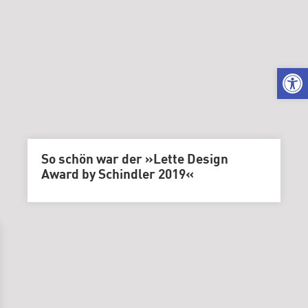
Karriere
|
Stellenangebo
Kuratorium
We
Gremien
So schön war der »Lette Design
Award by Schindler 2019«