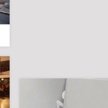
Grafikdesign
Medieninformatik
Metallographie
Modedesign
MT
Labor
MT
Radiologie
PTA
PTA
|
Vorbereitungskurs
DIY-
Akademie
|
Weiterbildung