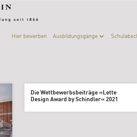
Hier bewerben
Ausbildungsgänge
Schulabsc
Alle
Schulab
Ausbildungsgänge
Berufsb
Chemie-
Biologie
DIY-
Die Wettbewerbsbeiträge »Lette
College
Design Award by Schindler« 2021
|
Ernährung
und
Versorgung
Fotografie