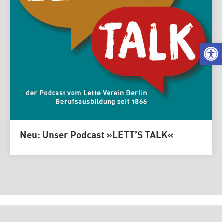
We
Neu: Unser Podcast »LETT’S TALK«