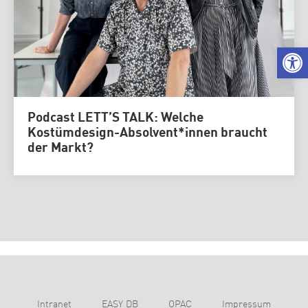
We
Podcast LETT’S TALK: Welche
Kostümdesign-Absolvent*innen braucht
der Markt?
Intranet
EASY DB
OPAC
Impressum