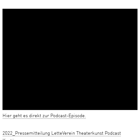
Hier geht es direkt zur Podcast-Episode.
2022_Pressemitteilung LetteVerein Theaterkunst Podcast