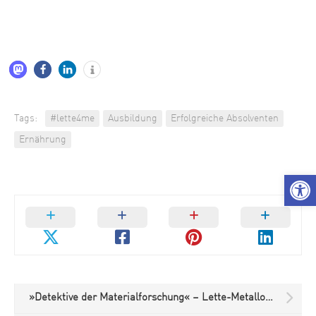
Tags:
#lette4me
Ausbildung
Erfolgreiche Absolventen
Ernährung
We
»Detektive der Materialforschung« – Lette-Metallograph*innen auf der MINT400