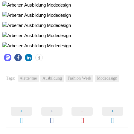
Tags:
#lette4me
Ausbildung
Fashion Week
Modedesign