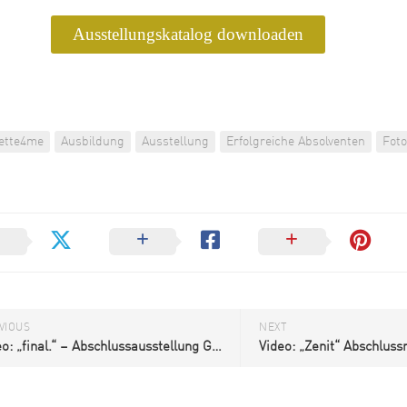
Grafikdesign
Ausstellungskatalog downloaden
Medieninformatik
Metallographie
Modedesign
MT
ette4me
Ausbildung
Ausstellung
Erfolgreiche Absolventen
Foto
Labor
MT
Radiologie
PTA
PTA
|
Vorbereitungskurs
DIY-
VIOUS
NEXT
Akademie
Video: „final.“ – Abschlussausstellung Grafikdesign 2024
|
Weiterbildung