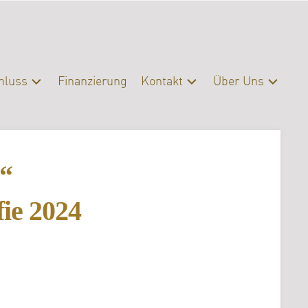
hluss
Finanzierung
Kontakt
Über Uns
schluss
Kontakt
Profil
eratung
Presse
Organisation
“
Servicebereiche
Campus
|
Bibliothek
fie 2024
FAQ
Erasmus
Förderverein
Archiv