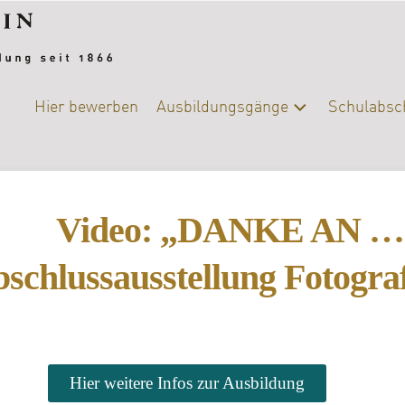
Hier bewerben
Ausbildungsgänge
Schulabsc
Alle
Schulab
Ausbildungsgänge
Berufsb
Chemie-
Video: „DANKE AN …
Biologie
DIY-
schlussausstellung Fotogra
College
|
Ernährung
und
Versorgung
Hier weitere Infos zur Ausbildung
Fotografie