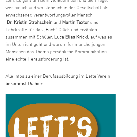
sein. Es geht um Dein Wohlbefinden und die Frage:
wer bin ich und wo stehe ich in der Gesellschaft als
erwachsener, verantwortungsvoller Mensch.
Dr. Kristin Strohschein
und
Martin Textor
sind
Lehrkräfte für das „Fach“ Glück und erzählen
zusammen mit Schüler,
Luca Elias Krickl
, auf was es
im Unterricht geht und warum für manche jungen
Menschen das Thema persönliche Kommunikation
eine echte Herausforderung ist.
Alle Infos zu einer Berufsausbildung im Lette Verein
bekommst Du hier.