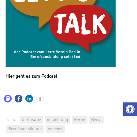
Hier geht es zum Podcast
We
Tags:
#lette4me
Ausbildung
Berlin
Beruf
Berufsausbildung
podcast