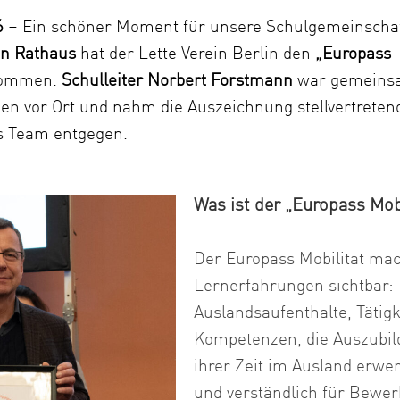
Genlabor
6
– Ein schöner Moment für unsere Schulgemeinscha
en Rathaus
hat der Lette Verein Berlin den
„Europass
nommen.
Schulleiter Norbert Forstmann
war gemeins
en vor Ort und nahm die Auszeichnung stellvertreten
s Team entgegen.
Was ist der „Europass Mobi
Der Europass Mobilität mac
Lernerfahrungen sichtbar:
Auslandsaufenthalte, Tätig
Kompetenzen, die Auszubi
ihrer Zeit im Ausland erwer
und verständlich für Bewe