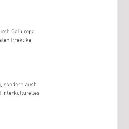
urch GoEurope
alen Praktika
g, sondern auch
 interkulturelles