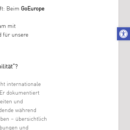
ft: Beim
GoEurope
am mit
We
d für unsere
lität“?
ht internationale
 Er dokumentiert
keiten und
ldende während
ben – übersichtlich
rbungen und