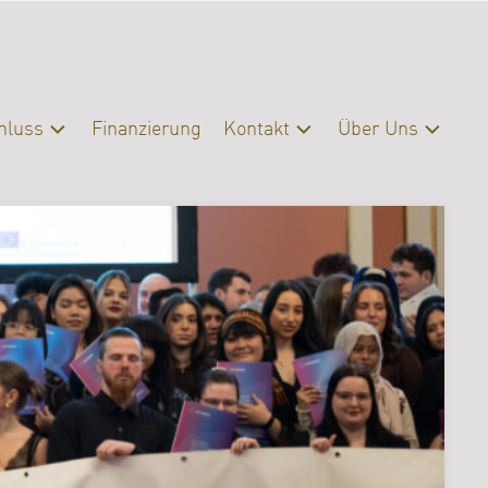
hluss
Finanzierung
Kontakt
Über Uns
schluss
Kontakt
Profil
eratung
Presse
Organisation
Servicebereiche
Campus
|
Bibliothek
FAQ
Erasmus
Förderverein
Archiv