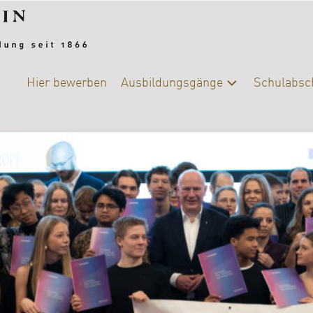
Hier bewerben
Ausbildungsgänge
Schulabsc
Alle
Schulab
Ausbildungsgänge
Berufsb
Chemie-
Biologie
DIY-
College
|
Ernährung
und
Versorgung
Fotografie