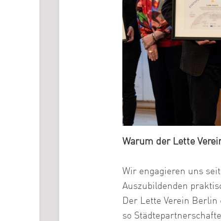
Warum der Lette Verei
Wir engagieren uns sei
Auszubildenden praktisc
Der Lette Verein Berlin 
so Städtepartnerschaft