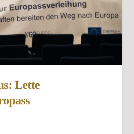
Karriere
|
Stellenangebo
Kuratorium
Gremien
s: Lette
ropass