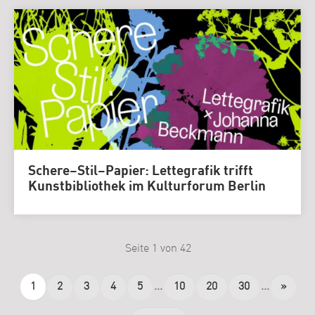
Schere–Stil–Papier: Lettegrafik trifft
Kunstbibliothek im Kulturforum Berlin
Seite 1 von 42
1
2
3
4
5
...
10
20
30
...
»