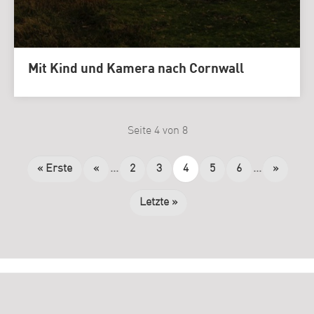
Mit Kind und Kamera nach Cornwall
Seite 4 von 8
« Erste
«
...
2
3
4
5
6
...
»
Letzte »