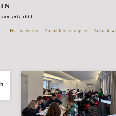
Hier bewerben
Ausbildungsgänge
Schulabsc
Alle
Schulab
Ausbildungsgänge
Berufsb
Chemie-
Biologie
DIY-
College
ch
|
Ernährung
und
Versorgung
Fotografie