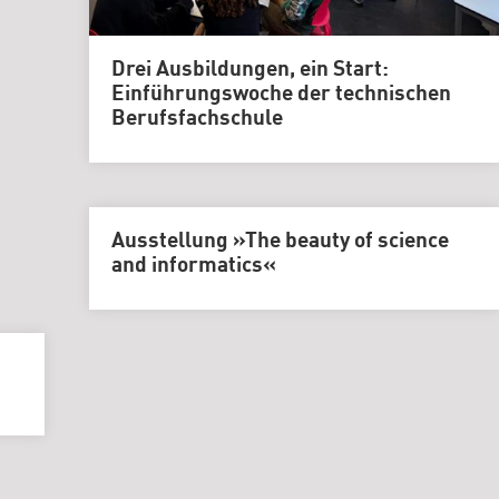
Grafikdesign
Medieninformatik
Drei Ausbildungen, ein Start:
Metallographie
Einführungswoche der technischen
Berufsfachschule
Modedesign
MT
Labor
MT
Ausstellung »The beauty of science
Radiologie
and informatics«
PTA
PTA
|
Vorbereitungskurs
DIY-
Akademie
|
Weiterbildung