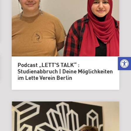
Karriere
|
Stellenangebo
Kuratorium
Gremien
We
Podcast „LETT’S TALK“ :
Studienabbruch | Deine Möglichkeiten
im Lette Verein Berlin