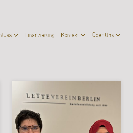
hluss
Finanzierung
Kontakt
Über Uns
schluss
Kontakt
Profil
eratung
Presse
Organisation
Servicebereiche
Campus
|
Bibliothek
FAQ
Erasmus
Förderverein
Archiv