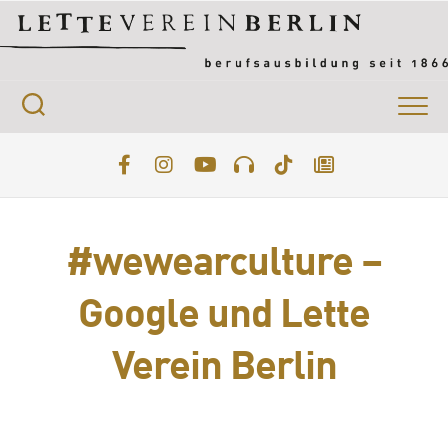
Skip
to
content
#wewearculture –
Google und Lette
Verein Berlin