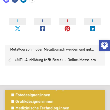
We
Metallographin oder Metallograph werden und gutes Geld verdienen
»MTL-Ausbildung trifft Beruf« – Online-Messe am 21.04.21