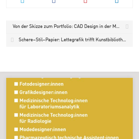
Von der Skizze zum Portfolio: CAD Design in der Modedesign-Ausbildung am Lette Verein Berlin
Schere–Stil–Papier: Lettegrafik trifft Kunstbibliothek im Kulturforum Berlin