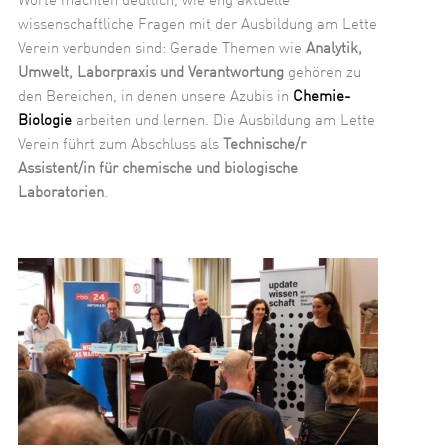
Worte machten deutlich, wie eng aktuelle
wissenschaftliche Fragen mit der Ausbildung am Lette
Verein verbunden sind: Gerade Themen wie
Analytik,
Umwelt, Laborpraxis und Verantwortung
gehören zu
den Bereichen, in denen unsere Azubis in
Chemie-
Biologie
arbeiten und lernen. Die Ausbildung am Lette
Verein führt zum Abschluss als
Technische/r
Assistent/in für chemische und biologische
Laboratorien
.