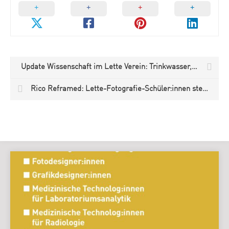
Update Wissenschaft im Lette Verein: Trinkwasser, Wasserqualität und Praxisnähe in der Chemie-Biologie
Rico Reframed: Lette-Fotografie-Schüler:innen stellen im Museum für Fotografie Berlin aus