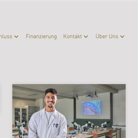
hluss
Finanzierung
Kontakt
Über Uns
schluss
Kontakt
Profil
eratung
Presse
Organisation
Servicebereiche
Campus
|
Bibliothek
FAQ
Erasmus
Förderverein
Archiv