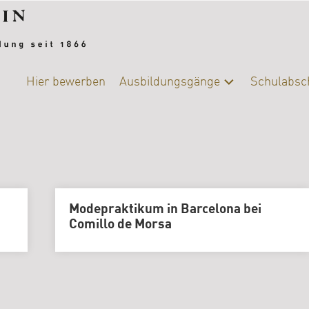
Hier bewerben
Ausbildungsgänge
Schulabsc
Alle
Schulab
Ausbildungsgänge
Berufsb
Chemie-
Biologie
DIY-
Modepraktikum in Barcelona bei
College
Comillo de Morsa
|
Ernährung
und
Versorgung
Fotografie