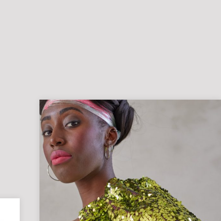
Grafikdesign
Medieninformatik
Metallographie
Modedesign
MT
Labor
MT
Radiologie
PTA
PTA
|
Vorbereitungskurs
DIY-
Akademie
|
Weiterbildung