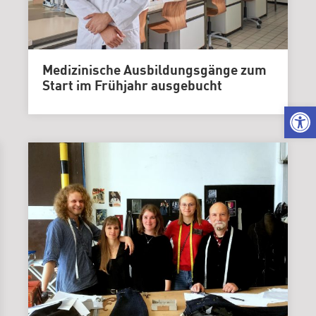
Karriere
|
Stellenangebo
Kuratorium
Medizinische Ausbildungsgänge zum
Gremien
Start im Frühjahr ausgebucht
We