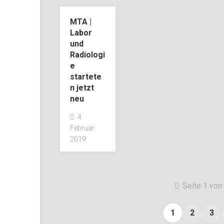
MTA |
Labor
und
Radiologi
e
startete
n jetzt
neu
4.
Februar
2019
Seite 1 von
1
2
3