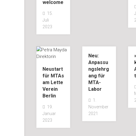
welcome
15.
Juli
2023
Neu:
Anpassu
Neustart
ngslehrg
für MTAs
ang für
am Lette
MTA-
Verein
Labor
Berlin
1.
19.
November
Januar
2021
2023