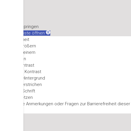
Zum Inhalt springen
Werkzeugleiste öffnen
Barrierefreiheit
Text vergrößern
Text verkleinern
Graustufen
Hoher Kontrast
Negativer Kontrast
Leichter Hintergrund
Links unterstrichen
Größere Schrift
Zurücksetzen
Haben Sie Anmerkungen oder Fragen zur Barrierefreiheit dieser
Webseite?