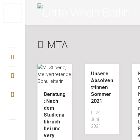
Skip
to
content
MTA
Unsere
Absolven
t*innen
Beratung
Sommer
: Nach
2021
dem
24.
Studiena
Juni
bbruch
2021
bei uns
very