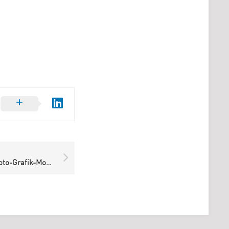
Die Bewerbungsphase Foto-Grafik-Modeausbildung ’19 läuft