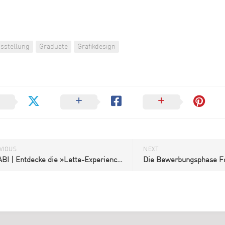
sstellung
Graduate
Grafikdesign
VIOUS
NEXT
MSABI | Entdecke die »Lette-Experience«