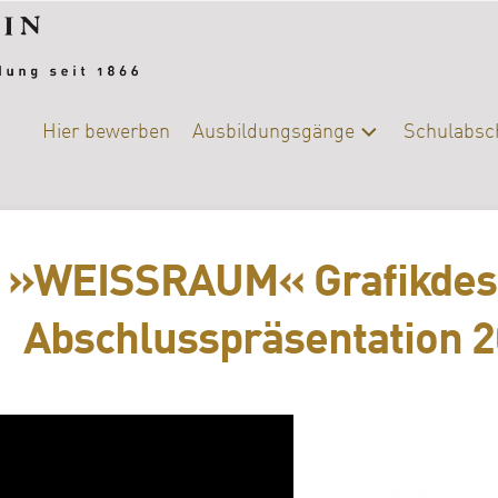
Hier bewerben
Ausbildungsgänge
Schulabsc
Alle
Schulab
Ausbildungsgänge
Berufsb
Chemie-
»WEISSRAUM« Grafikdesi
Biologie
DIY-
Abschlusspräsentation 
College
|
Ernährung
und
Versorgung
Fotografie