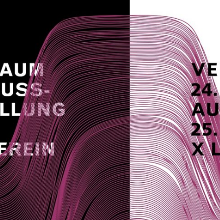
Grafikdesign
Medieninformatik
Metallographie
Modedesign
MT
Labor
MT
Radiologie
PTA
PTA
|
Vorbereitungskurs
DIY-
Akademie
|
Weiterbildung