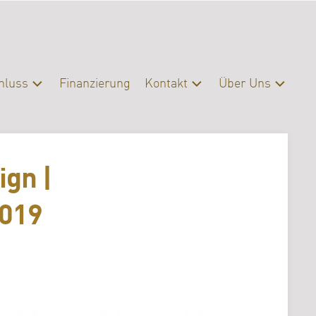
hluss
Finanzierung
Kontakt
Über Uns
schluss
Kontakt
Profil
eratung
Presse
Organisation
gn |
Servicebereiche
Campus
|
Bibliothek
2019
FAQ
Erasmus
Förderverein
Archiv