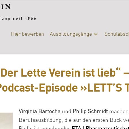
Hier bewerben
Ausbildungsgänge
Schulabsc
Alle
Schulab
Ausbildungsgänge
Berufsb
Chemie-
Der Lette Verein ist lieb“ 
Biologie
DIY-
Podcast-Episode »LETT’S
College
|
Ernährung
und
Virginia
Bartocha
und
Philip Schmidt
machen i
Versorgung
Berufsausbildung, die auf den ersten Blick 
Fotografie
Philip ist angehender
PTA | Pharmazeutisch-t