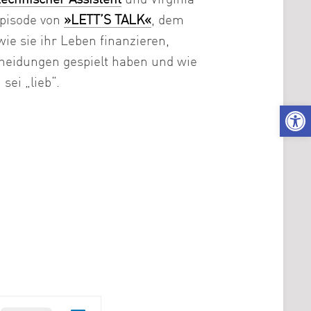
Karriere
Episode von
»LETT’S TALK«
, dem
|
Stellenangebo
wie sie ihr Leben finanzieren,
Kuratorium
cheidungen gespielt haben und wie
sei „lieb“.
Gremien
We