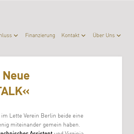
hluss
Finanzierung
Kontakt
Über Uns
schluss
Kontakt
Profil
eratung
Presse
Organisation
– Neue
Servicebereiche
Campus
|
Bibliothek
 TALK«
FAQ
Erasmus
m Lette Verein Berlin beide eine
Förderverein
wenig miteinander gemein haben.
Archiv
echnischer Assistent
und Virginia