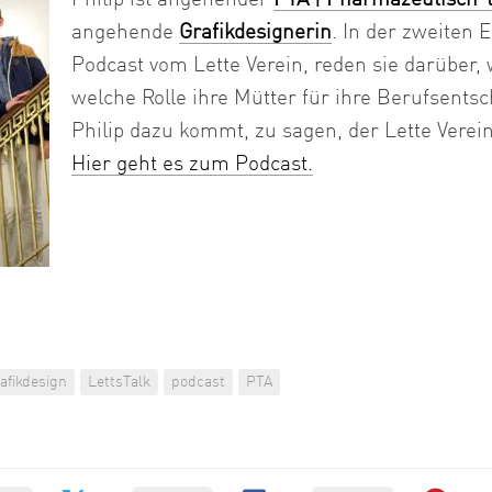
Grafikdesign
angehende
Grafikdesignerin
. In der zweiten 
Medieninformatik
Podcast vom Lette Verein, reden sie darüber, 
Metallographie
welche Rolle ihre Mütter für ihre Berufsents
Modedesign
Philip dazu kommt, zu sagen, der Lette Verein 
MT
Hier geht es zum Podcast.
Labor
MT
Radiologie
PTA
PTA
|
Vorbereitungskurs
afikdesign
LettsTalk
podcast
PTA
DIY-
Akademie
|
Weiterbildung