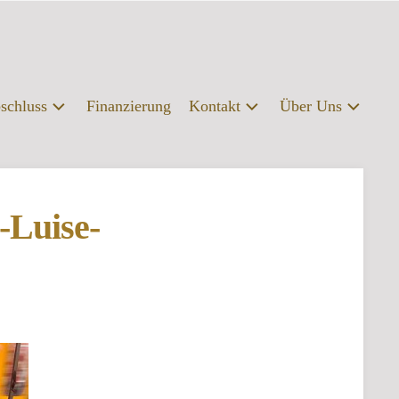
schluss
Finanzierung
Kontakt
Über Uns
labschluss
Kontakt
Profil
fsberatung
Presse
Organisation
-Luise-
Servicebereiche
Campus
|
Bibliothek
FAQ
Erasmus
Förderverein
Archiv