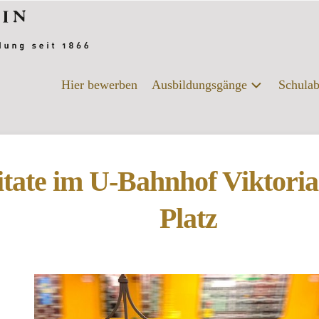
Hier bewerben
Ausbildungsgänge
Schulab
Alle
Schu
Ausbildungsgänge
Beru
Chemie-
itate im U-Bahnhof Viktoria
Biologie
DIY-
Platz
College
|
Ernährung
und
Versorgung
Fotografie