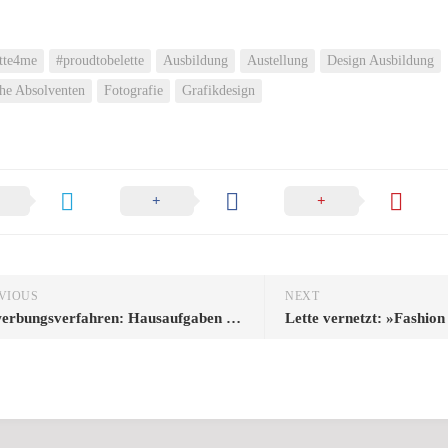
ette4me
#proudtobelette
Ausbildung
Austellung
Design Ausbildung
che Absolventen
Fotografie
Grafikdesign
VIOUS
NEXT
Bewerbungsverfahren: Hausaufgaben Grafikdesign 2018 online
Lette vernetzt: »Fashion