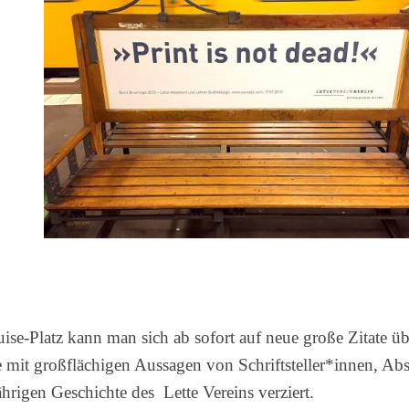
Grafikdesign
Medieninformatik
Metallographie
Modedesign
MT
Labor
MT
Radiologie
PTA
PTA
|
Vorbereitungskurs
DIY-
se-Platz kann man sich ab sofort auf neue große Zitate ü
Akademie
 mit großflächigen Aussagen von Schriftsteller*innen, A
|
Weiterbildung
hrigen Geschichte des Lette Vereins verziert.