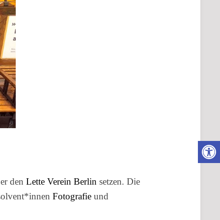
Karriere
|
Stellenangebot
Kuratorium
Gremien
Wer
ber den
Lette Verein Berlin
setzen. Die
bsolvent*innen
Fotografie
und